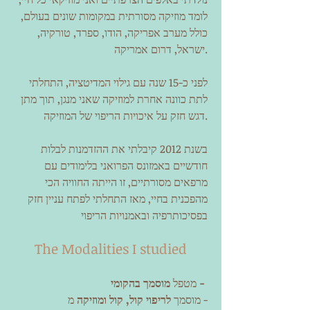
לומד מוזיקה מסורתית במקומות שונים בעולם,
כולל מערב אפריקה, הודו, ספרד, טורקיה,
ישראל, דרום אמריקה.
לפני כ-15 שנה עם גילוי המדיטציה, התחלתי
לתת כוונה אחרת למוזיקה שאני מנגן, תוך מתן
דגש חזק על איכויות הריפוי של המוזיקה.
בשנת 2012 קיבלתי את ההזדמנות לבלות
חודשיים באמזונס הפרואני בלימודים עם
מרפאים מסורתיים, זו הייתה החוויה הכי
מהפכנית בחיי, מאז התחלתי לפתח עניין חזק
בפסיכותרפיה ובאמנויות הריפוי
The Modalities I studied
מוסמך בהקומי -
מטפל
מ -
מוסמך
לריפוי קול, קול ומוזיקה