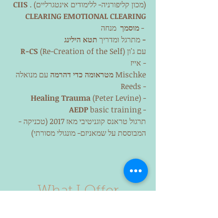
. (מכון קליפורניה- ללימודים אינטגרליים)
CIIS
CLEARING EMOTIONAL CLEARING
מנחה -
מוסמך
תטא הילינג -
מתרגל ומדריך
(Re-Creation of the Self) עם ג'ון
R-CS
אייז -
מטראומה
כדי דהרמה
עם מנואלה Mischke
Reeds -
Healing Trauma
(Peter Levine) -
AEDP
basic training -
- תרגול טראנס קוגניטיבי מאז 2017 (טכניקה
המבוססת על שמאניזם- מונגולי מסורתי)
What I Offer