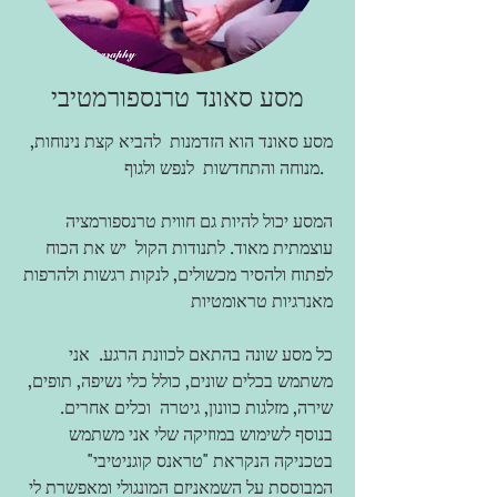
מסע סאונד טרנספורמטיבי
מסע סאונד הוא הזדמנות
להביא קצת נינוחות,
לנפש ולגוף.
מנוחה והתחדשות
המסע יכול להיות גם חווית טרנספורמציה
עוצמתית מאוד. לתנודות הקול
יש את הכוח
לפתוח ולהסיר מכשולים, לנקות רגשות ולהרפות
מאנרגיות טראומטיות
כל מסע שונה בהתאם לכוונת הרגע.
אני
משתמש
בכלים שונים, כולל כלי נשיפה, תופים,
שירה, מזלגות כוונון, גיטרה
וכלים אחרים.
בנוסף לשימוש במוזיקה שלי
אני משתמש
בטכניקה הנקראת "טראנס קוגניטיבי"
המבוססת על השמאניזם המונגולי ומאפשרת לי