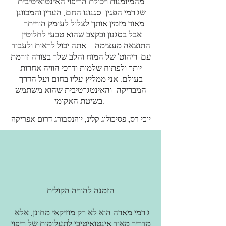
מהמיומנות ויכולת הריפוי האינטואיטיבית
שג'רמי הפגין. סגנונו החם, העדין והמכוונן
מאוד מזמין אותך לצלול לעומק הווייתך -
אבל בסגנון ובקצב שהוא טבעי לחלוטין.
התוצאה מעצימה - אתה יכול לראות ולעבוד
עם 'ריהוט' של המוח והלב שלך בצורה זורמת
יותר ולפתוח שלמות ודרכי הוויה אחרות
בעולם. אני ממליץ עליו בחום ועל הדרך
המבריקה והאינטגרטיבית שהוא משתמש
בשיטת האקומי."
יוכי רס, פסיכולוג קלינ, יוהנסבורג דרום אפריקה
הזמנה להוויה הקולית
"ג'רמי מארה הוא לא רק מוזיקאי מחונן, אלא
מדריך מאוד אינטואיטיבי לתעלומות של ריפוי