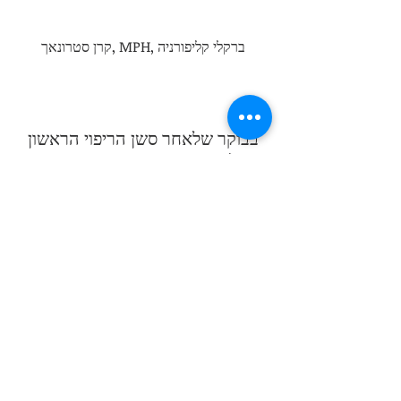
קרן סטרונאך, MPH, ברקלי קליפורניה
בבוקר שלאחר סשן הריפוי הראשון
שלי עם ג'רמי, התעוררתי רעננה
והייתה לי תחושה של אופטימיות,
קלילות ושמחה שלא הרגשתי שנים.
הפתיחות, הרגישות העדינה
וההדרכה המומחית של ג'רמי עוזרים
לי להרגיש בטוח מספיק כדי לחקור
מקומות בתוכי שמפחידים אותי,
לאמץ אותם בחמלה​ להגיח בתחושה
ממורכזת וחזקה יותר.
בעילום שם